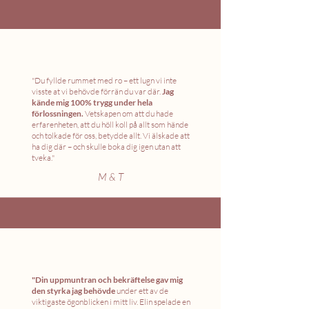
"Du fyllde rummet med ro – ett lugn vi inte
visste at vi behövde förrän du var där.
Jag
kände mig 100% trygg under hela
förlossningen.
Vetskapen om att du hade
erfarenheten, att du höll koll på allt som hände
och tolkade för oss, betydde allt. Vi älskade att
ha dig där – och skulle boka dig igen utan att
tveka."
M & T
"Din uppmuntran och bekräftelse gav mig
den styrka jag behövde
under ett av de
viktigaste ögonblicken i mitt liv. Elin spelade en