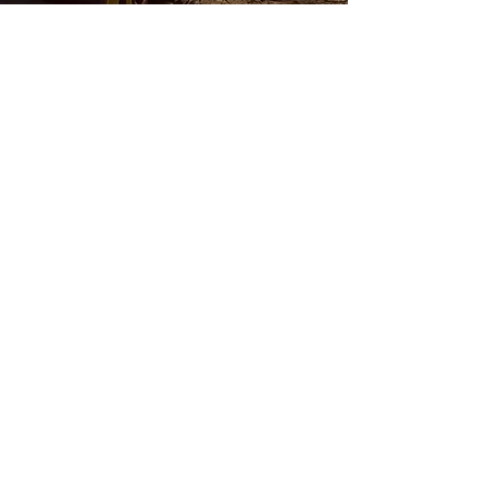
Skicka ett
meddelande
För att boka in ett första samtal med
Elin, fyll i dina uppgifter nedan.
If you want to send a longer message,
please use the form on the
Contact page.
Namn
Beräknat födelsedatum