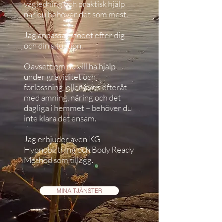
vägledning och praktisk hjälp
när du behöver det som mest.
Jag anpassar stödet efter dig
och din situation.
Oavsett om du vill ha hjälp
under graviditet och
förlossning, eller även efteråt
med amning, näring och det
dagliga i hemmet – behöver du
inte klara det ensam.
Jag erbjuder även KG
Hypnobirthing och Body Ready
Method som tillägg.
MINA TJÄNSTER