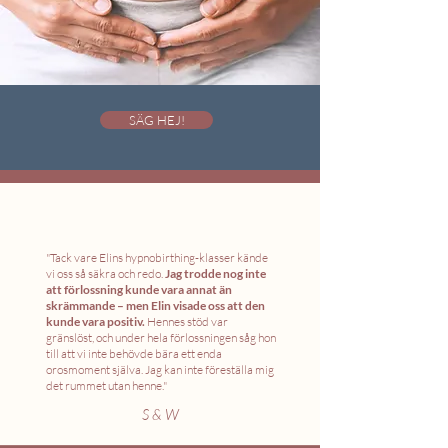
SÄG HEJ!
"Tack vare Elins hypnobirthing-klasser kände
vi oss så säkra och redo.
Jag trodde nog inte
att förlossning kunde vara annat än
skrämmande – men Elin visade oss att den
kunde vara positiv.
Hennes stöd var
gränslöst, och under hela förlossningen såg hon
till att vi inte behövde bära ett enda
orosmoment själva. Jag kan inte föreställa mig
det rummet utan henne."
S & W