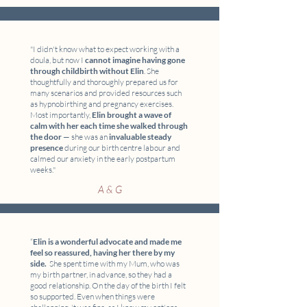
"I didn't know what to expect working with a
doula, but now I
cannot imagine having gone
through childbirth without Elin
. She
thoughtfully and thoroughly prepared us for
many scenarios and provided resources such
as hypnobirthing and pregnancy exercises.
Most importantly,
Elin brought a wave of
calm with her each time she walked through
the door
— she was an
invaluable steady
presence
during our birth centre labour and
calmed our anxiety in the early postpartum
weeks."
A & G
“
Elin is a wonderful advocate and made me
feel so reassured, having her there by my
side.
She spent time with my Mum, who was
my birth partner, in advance, so they had a
good relationship. On the day of the birth I felt
so supported. Even when things were