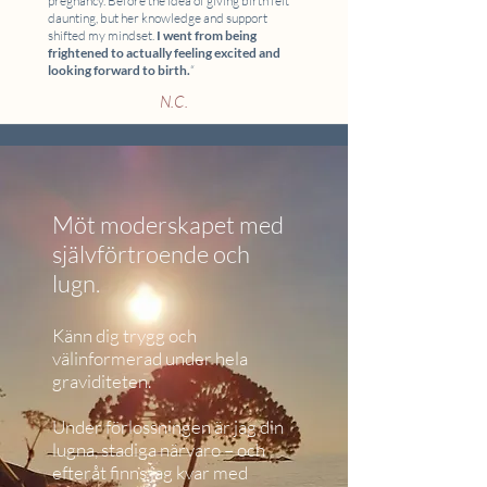
pregnancy. Before the idea of giving birth felt
daunting, but her knowledge and support
shifted my mindset.
I went from being
frightened to actually feeling excited and
looking forward to birth.
“
N.C.
Möt moderskapet med
självförtroende och
lugn.
Känn dig trygg och
välinformerad under hela
graviditeten.
Under förlossningen är jag din
lugna, stadiga närvaro – och
efteråt finns jag kvar med