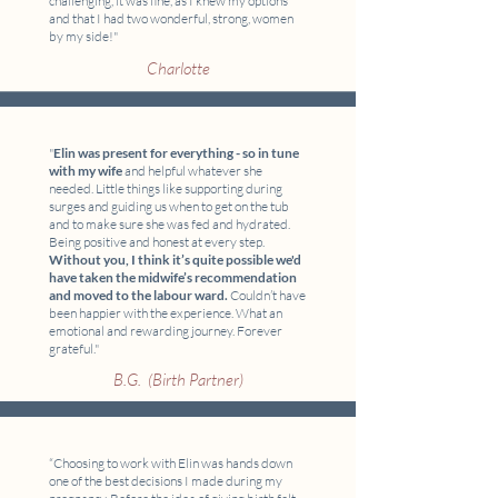
challenging, it was fine, as I knew my options
and that I had two wonderful, strong, women
by my side!"
Charlotte
"
Elin was present for everything - so in tune
with my wife
a
nd helpful whatever she
needed. Little things like supporting during
surges and guiding us when to get on the tub
and to make sure she was fed and hydrated.
Being positive and honest at every step.
Without you, I think it’s quite possible we'd
have taken the midwife’s recommendation
and moved to the labour ward.
Couldn’t have
been happier with the experience. What an
emotional and rewarding journey. Forever
grateful."
B.G. (Birth Partner)
“
Choosing to work with Elin was hands down
one of the best decisions I made during my