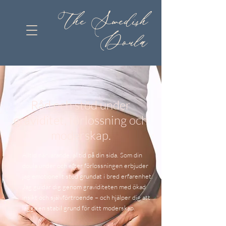
The Swedish
Doula
Råd och stöd under
graviditet, förlossning och
moderskap.
Alltid närvarande, alltid på din sida. Som din
doula under och efter förlossningen erbjuder
jag emotionellt stöd grundat i bred erfarenhet.
Jag guidar dig genom graviditeten med ökad
insikt och självförtroende – och hjälper dig att
lägga en stabil grund för ditt moderskap.